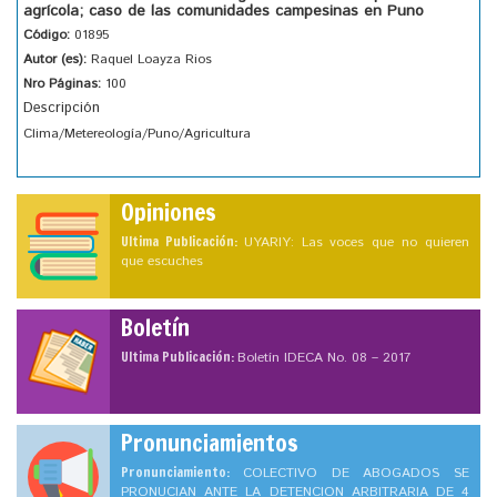
agrícola; caso de las comunidades campesinas en Puno
Código:
01895
Autor (es):
Raquel Loayza Rios
Nro Páginas:
100
Descripción
Clima/Metereología/Puno/Agricultura
Opiniones
Ultima Publicación:
UYARIY: Las voces que no quieren
que escuches
Boletín
Ultima Publicación:
Boletín IDECA No. 08 – 2017
Pronunciamientos
Pronunciamiento:
COLECTIVO DE ABOGADOS SE
PRONUCIAN ANTE LA DETENCION ARBITRARIA DE 4