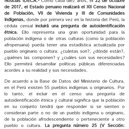
Noticias IDECA.-
Como cada diez años, e
l 22 de octubre
de 2017, el Estado peruano realizará el XII Censo Nacional
de Población, VII de Vivienda y III de Comunidades
Indígenas,
donde por primera vez en la historia del Perú, la
cédula censal
incluirá una pregunta de autoidentificación
étnica.
Ello representa una gran oportunidad para la
población indígena o de otras culturas (como la población
afroperuana) pueda tener una estadística actualizada por
pueblo originario o cultura: ¿cuántas son?, ¿dónde están?,
¿quiénes las componen? y ¿cuáles son sus necesidades?
Ello permitirá desarrollar políticas públicas diferenciadas
acordes a su realidad y sus necesidades.
De acuerdo a la Base de Datos del Ministerio de Cultura,
en el Perú existen 55 pueblos indígenas u originarios. Por
lo tanto, el incluir en el censo una pregunta de
autoidentificación étnica y cultural significa que la población
en su conjunto tendrá que responder si se sienten o
consideran parte o no de un pueblo indígena u originario,
de la población afrodescendiente o perteneciente a otro
pueblo o cultura.
La pregunta número 25 (V Sección: