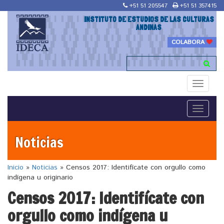
+51 51 205547
+51 51 357415
INSTITUTO DE ESTUDIOS DE LAS CULTURAS
ANDINAS
COLABORA
Toggle
navigati
Toggle
navigati
Noticias
Inicio
»
Noticias
»
Censos 2017: Identifícate con orgullo como
indígena u originario
Censos 2017: Identifícate con
orgullo como indígena u