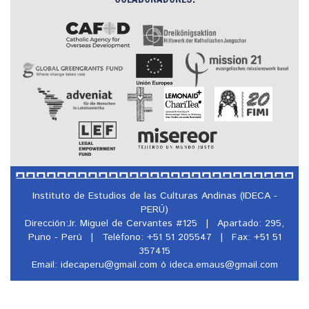
Instituto de Estudios de las Culturas Andinas (IDECA -
PERÚ)
Dirección:Jr. Miguel de Cervantes #125
|
Apartado: 295,
Puno - Perú
|
Teléfono: +51 51 205547
|
Fax: +51 51
357415
Email: idecaperu@
gmail.com ó ideca.emaus@
gmail.com