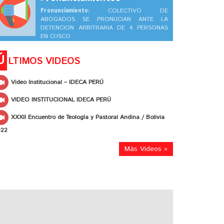
Pronunciamiento:
COLECTIVO DE
ABOGADOS SE PRONUCIAN ANTE LA
DETENCION ARBITRARIA DE 4 PERSONAS
EN CUSCO
Ú
LTIMOS VIDEOS
Video Institucional – IDECA PERÚ
VIDEO INSTITUCIONAL IDECA PERÚ
XXXII Encuentro de Teología y Pastoral Andina / Bolivia
022
Más Videos »