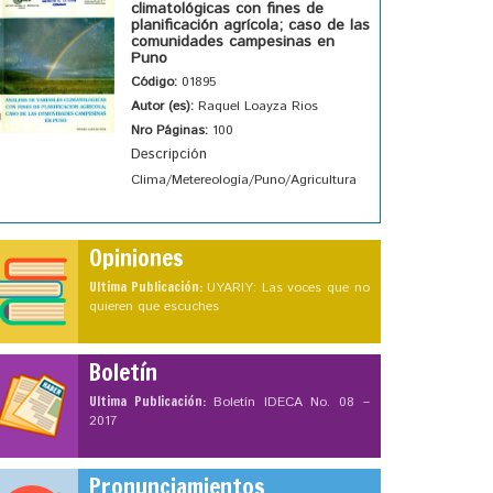
climatológicas con fines de
planificación agrícola; caso de las
comunidades campesinas en
Puno
Código:
01895
Autor (es):
Raquel Loayza Rios
Nro Páginas:
100
Descripción
Clima/Metereología/Puno/Agricultura
Opiniones
Ultima Publicación:
UYARIY: Las voces que no
quieren que escuches
Boletín
Ultima Publicación:
Boletín IDECA No. 08 –
2017
Pronunciamientos