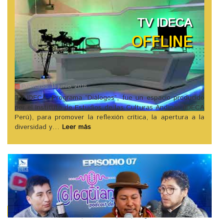
TV IDECA
OFFLINE
Publicado: 11 junio, 2018
TV IDECA: Programa “Diálogos”, fue un espacio producido
por el Instituto de Estudios de las Culturas Andinas (IDECA
Perú), para promover la reflexión crítica, la apertura a la
diversidad y…
Leer más