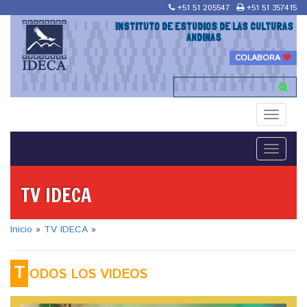
+51 51 205547
+51 51 357415
INSTITUTO DE ESTUDIOS DE LAS CULTURAS
ANDINAS
COLABORA
Toggle
navigati
Toggle
navigati
TV IDECA
Inicio
»
TV IDECA
»
T
ODOS LOS VIDEOS