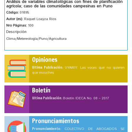
Análisis de variables climatológicas con fines de planificación
agrícola; caso de las comunidades campesinas en Puno
Código:
01895
Autor (es):
Raquel Loayza Rios
Nro Páginas:
100
Descripción
Clima/Metereología/Puno/Agricultura
Opiniones
Ultima Publicación:
UYARIY: Las voces que no quieren
que escuches
Boletín
Ultima Publicación:
Boletín IDECA No. 08 – 2017
Pronunciamientos
Pronunciamiento:
COLECTIVO DE ABOGADOS SE