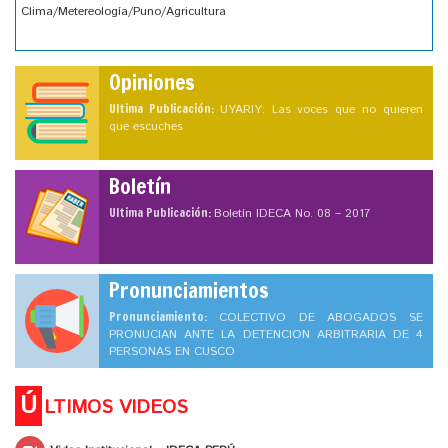
Clima/Metereología/Puno/Agricultura
Opiniones
Ultima Publicación:
UYARIY: Las voces que no quieren
que escuches
Boletín
Ultima Publicación:
Boletín IDECA No. 08 – 2017
Pronunciamientos
Pronunciamiento:
COLECTIVO DE ABOGADOS SE
PRONUCIAN ANTE LA DETENCION ARBITRARIA DE 4
PERSONAS EN CUSCO
Ú
LTIMOS VIDEOS