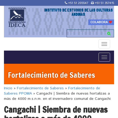
+51 51 205547
+51 51 357415
INSTITUTO DE ESTUDIOS DE LAS CULTURAS
ANDINAS
COLABORA
Toggle
navigati
Toggle
navigati
Fortalecimiento de Saberes
Inicio
»
Fortalecimiento de Saberes
»
Fortalecimiento de
Saberes PPOMA
»
Cangachi | Siembra de nuevas hortalizas a
más de 4000 m.s.n.m. en el invernadero comunal de Cangachi
Cangachi | Siembra de nuevas