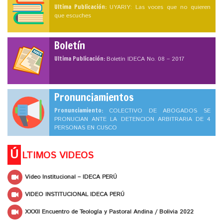
Ultima Publicación:
UYARIY: Las voces que no quieren
que escuches
Boletín
Ultima Publicación:
Boletín IDECA No. 08 – 2017
Pronunciamientos
Pronunciamiento:
COLECTIVO DE ABOGADOS SE
PRONUCIAN ANTE LA DETENCION ARBITRARIA DE 4
PERSONAS EN CUSCO
Ú
LTIMOS VIDEOS
Video Institucional – IDECA PERÚ
VIDEO INSTITUCIONAL IDECA PERÚ
XXXII Encuentro de Teología y Pastoral Andina / Bolivia 2022