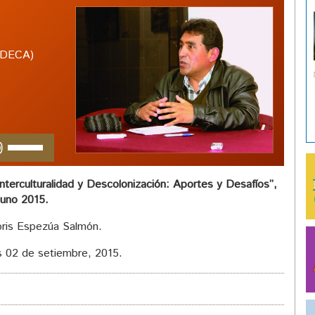
(IDECA)
Utiliza
las
teclas
Interculturalidad y Descolonización: Aportes y Desafíos”,
de
uno 2015.
flecha
arriba/abajo
ris Espezúa Salmón.
para
aumentar
 02 de setiembre, 2015.
o
disminuir
el
volumen.