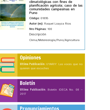
climatológicas con fines de
planificación agrícola; caso de las
comunidades campesinas en
Puno
Código:
01895
Autor (es):
Raquel Loayza Rios
Nro Páginas:
100
Descripción
Clima/Metereología/Puno/Agricultura
Opiniones
Ultima Publicación:
UYARIY: Las voces que no
quieren que escuches
Boletín
Ultima Publicación:
Boletín IDECA No. 08 –
2017
Pronunciamientos