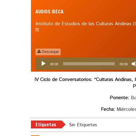
AUDIOS IDECA
Instituto de Estudios de las Culturas Andinas 
Descargar
Reproductor
00:00
00:00
de
audio
IV Ciclo de Conversatorios: “Culturas Andinas, 
P
Ponente:
Bo
Fecha:
Miércoles
Etiquetas
Sin Etiquetas