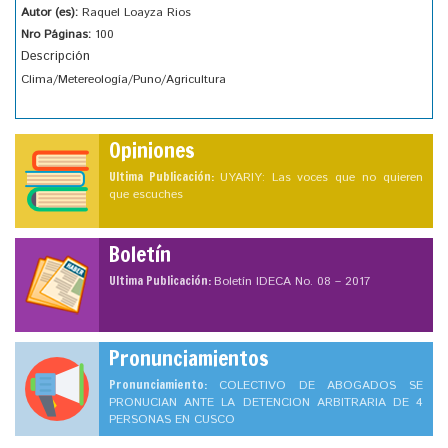
Autor (es):
Raquel Loayza Rios
Nro Páginas:
100
Descripción
Clima/Metereología/Puno/Agricultura
Opiniones
Ultima Publicación:
UYARIY: Las voces que no quieren
que escuches
Boletín
Ultima Publicación:
Boletín IDECA No. 08 – 2017
Pronunciamientos
Pronunciamiento:
COLECTIVO DE ABOGADOS SE
PRONUCIAN ANTE LA DETENCION ARBITRARIA DE 4
PERSONAS EN CUSCO