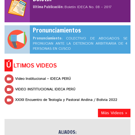
Ultima Publicación:
Boletín IDECA No. 08 – 2017
Pronunciamientos
Pronunciamiento:
COLECTIVO DE ABOGADOS SE
PRONUCIAN ANTE LA DETENCION ARBITRARIA DE 4
PERSONAS EN CUSCO
Ú
LTIMOS VIDEOS
Video Institucional – IDECA PERÚ
VIDEO INSTITUCIONAL IDECA PERÚ
XXXII Encuentro de Teología y Pastoral Andina / Bolivia 2022
Más Videos »
ALIADOS: