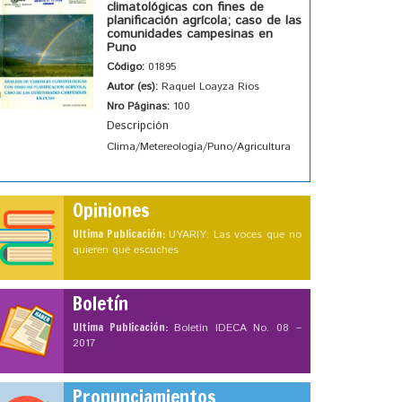
climatológicas con fines de
planificación agrícola; caso de las
comunidades campesinas en
Puno
Código:
01895
Autor (es):
Raquel Loayza Rios
Nro Páginas:
100
Descripción
Clima/Metereología/Puno/Agricultura
Opiniones
Ultima Publicación:
UYARIY: Las voces que no
quieren que escuches
Boletín
Ultima Publicación:
Boletín IDECA No. 08 –
2017
Pronunciamientos