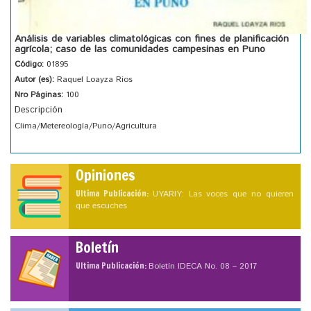
Análisis de variables climatológicas con fines de planificación
agrícola; caso de las comunidades campesinas en Puno
Código:
01895
Autor (es):
Raquel Loayza Rios
Nro Páginas:
100
Descripción
Clima/Metereología/Puno/Agricultura
Opiniones
Ultima Publicación:
UYARIY: Las voces que no quieren
que escuches
Boletín
Ultima Publicación:
Boletín IDECA No. 08 – 2017