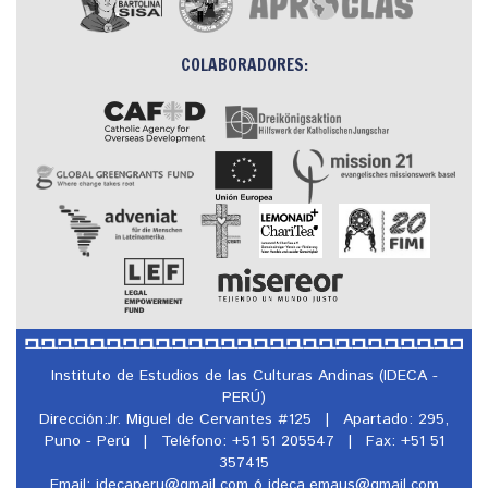
COLABORADORES:
Instituto de Estudios de las Culturas Andinas (IDECA -
PERÚ)
Dirección:Jr. Miguel de Cervantes #125
|
Apartado: 295,
Puno - Perú
|
Teléfono: +51 51 205547
|
Fax: +51 51
357415
Email: idecaperu@
gmail.com ó ideca.emaus@
gmail.com