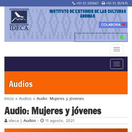
+51 51 205547
+51 51 357415
INSTITUTO DE ESTUDIOS DE LAS CULTURAS
ANDINAS
COLABORA
Toggle
navigati
Toggle
navigati
Audios
Inicio
»
Audios
»
Audio: Mujeres y jóvenes
Audio: Mujeres y jóvenes
ideca |
Audios
-
11 agosto, 2021