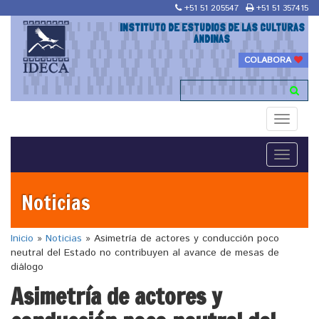
+51 51 205547
+51 51 357415
INSTITUTO DE ESTUDIOS DE LAS CULTURAS
ANDINAS
COLABORA
Toggle
navigati
Toggle
navigati
Noticias
Inicio
»
Noticias
»
Asimetría de actores y conducción poco
neutral del Estado no contribuyen al avance de mesas de
diálogo
Asimetría de actores y