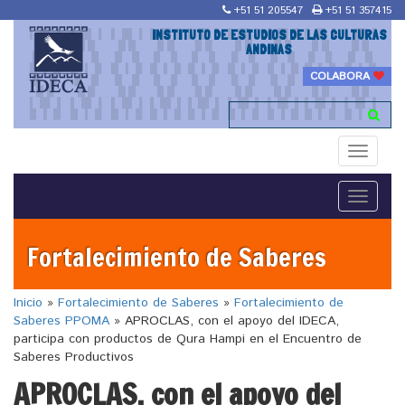
+51 51 205547
+51 51 357415
INSTITUTO DE ESTUDIOS DE LAS CULTURAS
ANDINAS
COLABORA
Toggle
navigati
Toggle
navigati
Fortalecimiento de Saberes
Inicio
»
Fortalecimiento de Saberes
»
Fortalecimiento de
Saberes PPOMA
»
APROCLAS, con el apoyo del IDECA,
participa con productos de Qura Hampi en el Encuentro de
Saberes Productivos
APROCLAS, con el apoyo del