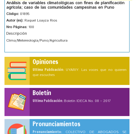
Análisis de variables climatológicas con fines de planificación
agrícola; caso de las comunidades campesinas en Puno
Código:
01895
Autor (es):
Raquel Loayza Rios
Nro Páginas:
100
Descripción
Clima/Metereología/Puno/Agricultura
Opiniones
Ultima Publicación:
UYARIY: Las voces que no quieren
que escuches
Boletín
Ultima Publicación:
Boletín IDECA No. 08 – 2017
Pronunciamientos
Pronunciamiento:
COLECTIVO DE ABOGADOS SE