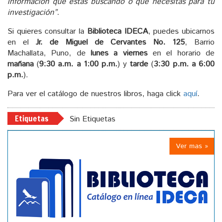
información que estás buscando o que necesitas para tu
investigación”
.
Si quieres consultar la
Biblioteca IDECA
, puedes ubicarnos
en el
Jr. de Miguel de Cervantes No. 125
, Barrio
Machallata, Puno, de
lunes a viernes
en el horario de
mañana
(
9:30 a.m. a 1:00 p.m.
) y
tarde
(
3:30 p.m. a 6:00
p.m.
).
Para ver el catálogo de nuestros libros, haga click
aquí
.
Etiquetas
Sin Etiquetas
Ver mas »