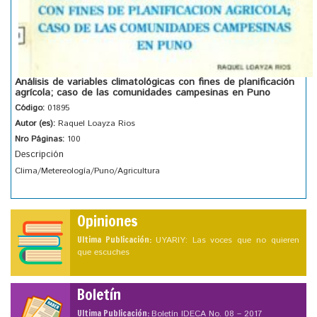
Análisis de variables climatológicas con fines de planificación
agrícola; caso de las comunidades campesinas en Puno
Código:
01895
Autor (es):
Raquel Loayza Rios
Nro Páginas:
100
Descripción
Clima/Metereología/Puno/Agricultura
Opiniones
Ultima Publicación:
UYARIY: Las voces que no quieren
que escuches
Boletín
Ultima Publicación:
Boletín IDECA No. 08 – 2017