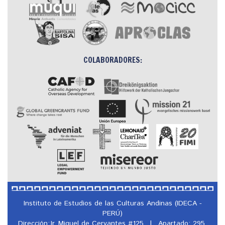
COLABORADORES:
Instituto de Estudios de las Culturas Andinas (IDECA -
PERÚ)
Dirección:Jr. Miguel de Cervantes #125
|
Apartado: 295,