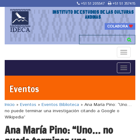
+51 51 205547
+51 51 357415
INSTITUTO DE ESTUDIOS DE LAS CULTURAS
ANDINAS
COLABORA
Toggle
navigati
Toggle
navigati
Eventos
Inicio
»
Eventos
»
Eventos Biblioteca
»
Ana María Pino: “Uno…
no puede terminar una investigación citando a Google o
Wikipedia”
Ana María Pino: “Uno… no