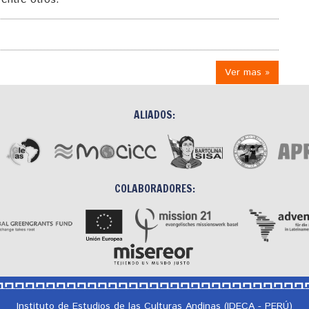
Ver mas »
ALIADOS:
COLABORADORES:
Instituto de Estudios de las Culturas Andinas (IDECA - PERÚ)