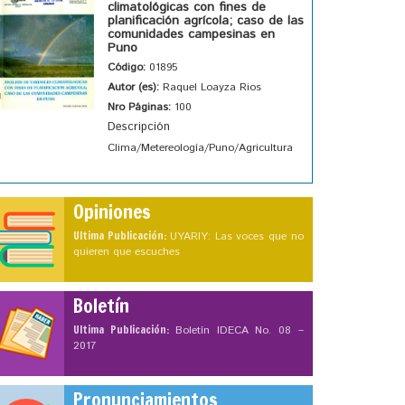
climatológicas con fines de
planificación agrícola; caso de las
comunidades campesinas en
Puno
Código:
01895
Autor (es):
Raquel Loayza Rios
Nro Páginas:
100
Descripción
Clima/Metereología/Puno/Agricultura
Opiniones
Ultima Publicación:
UYARIY: Las voces que no
quieren que escuches
Boletín
Ultima Publicación:
Boletín IDECA No. 08 –
2017
Pronunciamientos