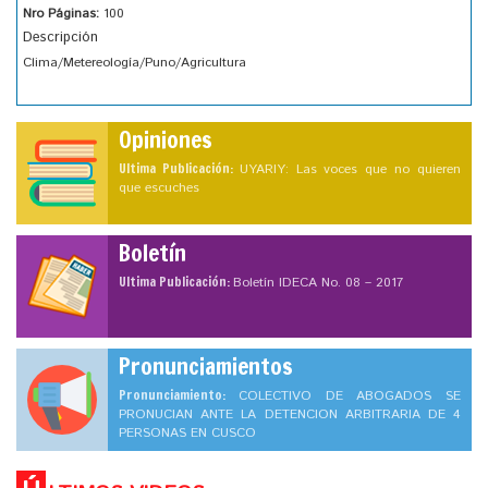
Nro Páginas:
100
Descripción
Clima/Metereología/Puno/Agricultura
Opiniones
Ultima Publicación:
UYARIY: Las voces que no quieren
que escuches
Boletín
Ultima Publicación:
Boletín IDECA No. 08 – 2017
Pronunciamientos
Pronunciamiento:
COLECTIVO DE ABOGADOS SE
PRONUCIAN ANTE LA DETENCION ARBITRARIA DE 4
PERSONAS EN CUSCO