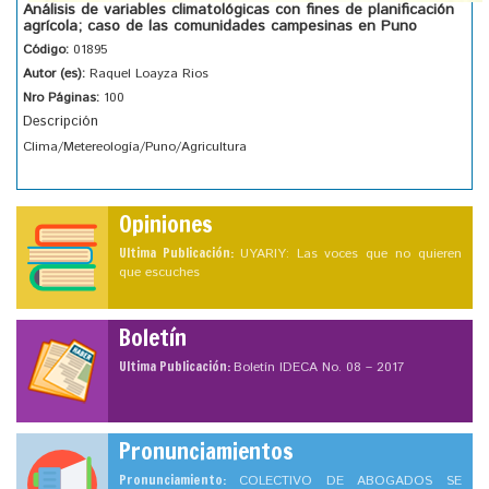
Análisis de variables climatológicas con fines de planificación
agrícola; caso de las comunidades campesinas en Puno
Código:
01895
Autor (es):
Raquel Loayza Rios
Nro Páginas:
100
Descripción
Clima/Metereología/Puno/Agricultura
Opiniones
Ultima Publicación:
UYARIY: Las voces que no quieren
que escuches
Boletín
Ultima Publicación:
Boletín IDECA No. 08 – 2017
Pronunciamientos
Pronunciamiento:
COLECTIVO DE ABOGADOS SE