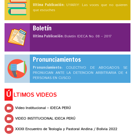
Ultima Publicación:
UYARIY: Las voces que no quieren
que escuches
Boletín
Ultima Publicación:
Boletín IDECA No. 08 – 2017
Pronunciamientos
Pronunciamiento:
COLECTIVO DE ABOGADOS SE
PRONUCIAN ANTE LA DETENCION ARBITRARIA DE 4
PERSONAS EN CUSCO
Ú
LTIMOS VIDEOS
Video Institucional – IDECA PERÚ
VIDEO INSTITUCIONAL IDECA PERÚ
XXXII Encuentro de Teología y Pastoral Andina / Bolivia 2022