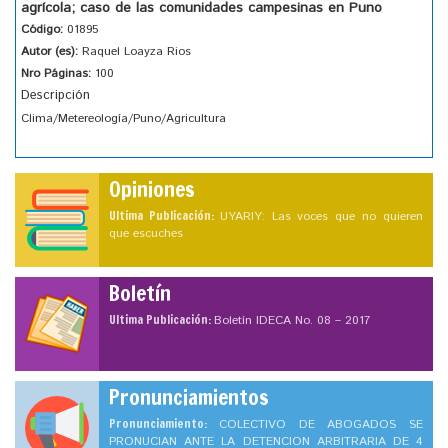
agrícola; caso de las comunidades campesinas en Puno
Código:
01895
Autor (es):
Raquel Loayza Rios
Nro Páginas:
100
Descripción
Clima/Metereología/Puno/Agricultura
Opiniones
Ultima Publicación:
UYARIY: Las voces que no quieren
que escuches
Boletín
Ultima Publicación:
Boletín IDECA No. 08 – 2017
Pronunciamientos
Pronunciamiento:
COLECTIVO DE ABOGADOS SE
PRONUCIAN ANTE LA DETENCION ARBITRARIA DE 4