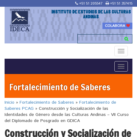
+51 51 205547
+51 51 357415
INSTITUTO DE ESTUDIOS DE LAS CULTURAS
ANDINAS
COLABORA
Toggle
navigati
Toggle
navigati
Fortalecimiento de Saberes
Inicio
»
Fortalecimiento de Saberes
»
Fortalecimiento de
Saberes PCAG
»
Construcción y Socialización de las
Identidades de Género desde las Culturas Andinas – VII Curso
del Diplomado de Posgrado en GDICA
Construcción y Socialización de