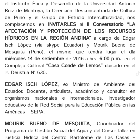
el Instituto Ética y Desarrollo de la Universidad Antonio
Ruiz de Montoya, la Dirección Desconcentrada de Cultura
de Puno y el Grupo de Estudio Interculturalidad, nos
complacemos en
INVITARLES
al
II Conversatorio
“LA
AFECTACIÓN Y PROTECCIÓN DE LOS RECURSOS
HÍDRICOS EN LA REGIÓN ANDINA”
a cargo de Edgar
Isch López (vía skype Ecuador) y Mourik Bueno de
Mesquita (Puno), el mismo que tendrá lugar el día
miércoles 14 de setiembre
de 2016 a hrs.
6:00 p.m.
, en el
Complejo Cultural
“Casa Conde de Lemos”
ubicado en el
Jr. Deustua N° 630.
EDGAR ISCH LÓPEZ
, ex Ministro de Ambiente del
Ecuador. Docente, articulista, académico y consultor en
organismos nacionales e internacionales. Investigador
educativo de la Red Social para la Educación Pública en las
Américas – SEPA.
MOURIK BUENO DE MESQUITA
, Coordinador del
Programa de Gestión Social del Agua y del Curso-Taller en
Justicia Hídrica del Centro Bartolomé de Las Casas –