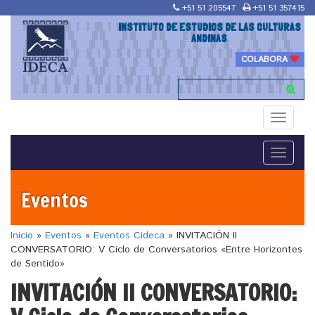
+51 51 205547
+51 51 357415
INSTITUTO DE ESTUDIOS DE LAS CULTURAS
ANDINAS
COLABORA
Toggle
navigati
Toggle
navigati
Eventos
Inicio
»
Eventos
»
Eventos Cideca
»
INVITACIÓN II
CONVERSATORIO: V Ciclo de Conversatorios «Entre Horizontes
de Sentido»
INVITACIÓN II CONVERSATORIO: