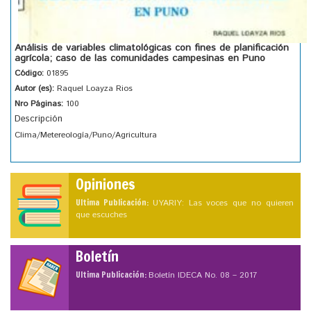
Análisis de variables climatológicas con fines de planificación
agrícola; caso de las comunidades campesinas en Puno
Código:
01895
Autor (es):
Raquel Loayza Rios
Nro Páginas:
100
Descripción
Clima/Metereología/Puno/Agricultura
Opiniones
Ultima Publicación:
UYARIY: Las voces que no quieren
que escuches
Boletín
Ultima Publicación:
Boletín IDECA No. 08 – 2017