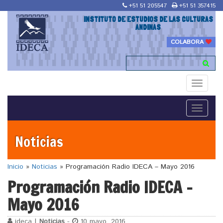
+51 51 205547
+51 51 357415
INSTITUTO DE ESTUDIOS DE LAS CULTURAS
ANDINAS
COLABORA
Toggle
navigati
Toggle
navigati
Noticias
Inicio
»
Noticias
»
Programación Radio IDECA – Mayo 2016
Programación Radio IDECA –
Mayo 2016
ideca |
Noticias
-
10 mayo, 2016