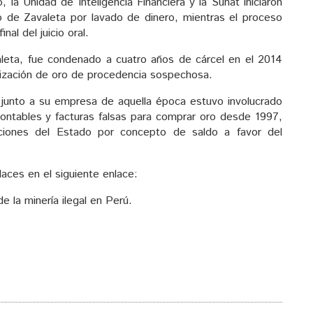
 la Unidad de Inteligencia Financiera y la Sunat iniciaron
io de Zavaleta por lavado de dinero, mientras el proceso
nal del juicio oral.
aleta, fue condenado a cuatro años de cárcel en el 2014
alización de oro de procedencia sospechosa.
 junto a su empresa de aquella época estuvo involucrado
 contables y facturas falsas para comprar oro desde 1997,
uciones del Estado por concepto de saldo a favor del
aces en el siguiente enlace:
 la minería ilegal en Perú.