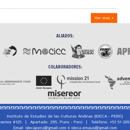
Ver mas »
ALIADOS:
COLABORADORES:
Instituto de Estudios de las Culturas Andinas (IDECA - PERÚ)
rvantes #125
|
Apartado: 295, Puno - Perú
|
Teléfono: +51 51 20
Email: idecaperu@
gmail.com ó ideca.emaus@
gmail.com