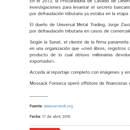
En el 2013, la Procuraduría de Lavado de Dinero,
investigaciones para levantar el secreto bancar
por defraudación tributaria ya estaba en la etapa fi
El dueño de Universal Metal Trading, Jorge Zav
por defraudación tributaria en casos de comerci
Según la Sunat, el cliente de la firma panameña
en una organización que «creó libros, registros
producto de lo cual obtuvo millonarias devol
exportador».
Acceda al reportaje completo con imágenes y enl
Mossack Fonseca operó offshore de financistas de
_______
Fuente:
www.servindi.org
.
Fecha:
17 de abril, 2016.