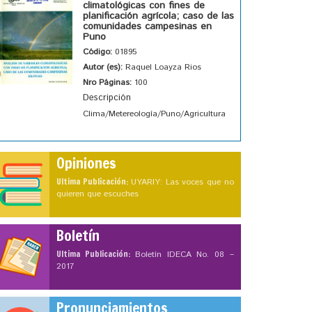
climatológicas con fines de
planificación agrícola; caso de las
comunidades campesinas en
Puno
Código:
01895
Autor (es):
Raquel Loayza Rios
Nro Páginas:
100
Descripción
Clima/Metereología/Puno/Agricultura
Opiniones
Ultima Publicación:
UYARIY: Las voces que no
quieren que escuches
Boletín
Ultima Publicación:
Boletín IDECA No. 08 –
2017
Pronunciamientos