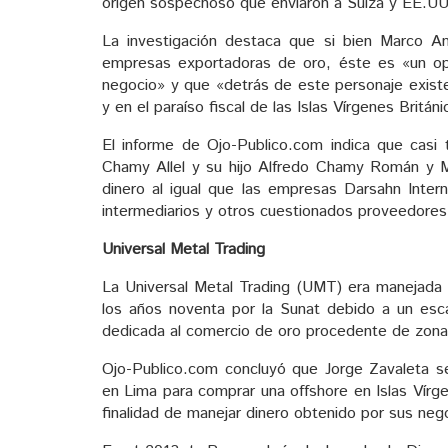
origen sospechoso que enviaron a Suiza y EE.UU 
La investigación destaca que si bien Marco A
empresas exportadoras de oro, éste es «un opera
negocio» y que «detrás de este personaje exist
y en el paraíso fiscal de las Islas Vírgenes Británi
El informe de Ojo-Publico.com indica que casi 
Chamy Allel y su hijo Alfredo Chamy Román y 
dinero al igual que las empresas Darsahn Intern
intermediarios y otros cuestionados proveedores
Universal Metal Trading
La Universal Metal Trading (UMT) era manejada 
los años noventa por la Sunat debido a un esc
dedicada al comercio de oro procedente de zona
Ojo-Publico.com concluyó que Jorge Zavaleta s
en Lima para comprar una offshore en Islas Vírge
finalidad de manejar dinero obtenido por sus nego