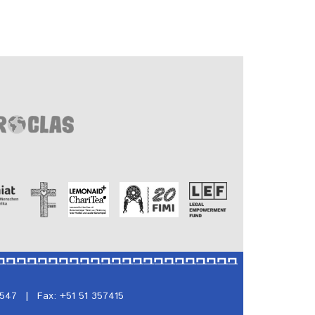
5547
|
Fax: +51 51 357415