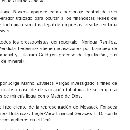
en los últimos años».
ntonio Noriega aparece como personaje central de tres
dor utilizado para ocultar a los financistas reales del
e toda una estructura legal de empresas creadas en Lima
cas.»
todos los protagonistas del reportaje -Noriega Ramírez,
Mendiola Ledesma- «tienen acusaciones por blanqueo de
ational y Titanium Gold (en proceso de liquidación), sus
 de mineral».
por Jorge Marino Zavaleta Vargas investigado a fines de
andaloso caso de defraudación tributaria de su empresa
s de minería ilegal como Madre de Dios.
e hizo cliente de la representación de Mossack Fonseca
nes Británicas: Eagle-View Financial Services LTD, con la
cios auríferos en el Perú.