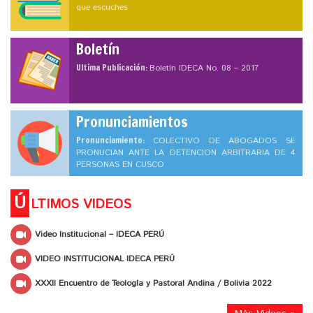
que escuches
Boletín
Ultima Publicación:
Boletín IDECA No. 08 – 2017
Pronunciamientos
Pronunciamiento:
COLECTIVO DE ABOGADOS SE
PRONUCIAN ANTE LA DETENCION ARBITRARIA DE 4
PERSONAS EN CUSCO
Ú
LTIMOS VIDEOS
Video Institucional – IDECA PERÚ
VIDEO INSTITUCIONAL IDECA PERÚ
XXXII Encuentro de Teología y Pastoral Andina / Bolivia 2022