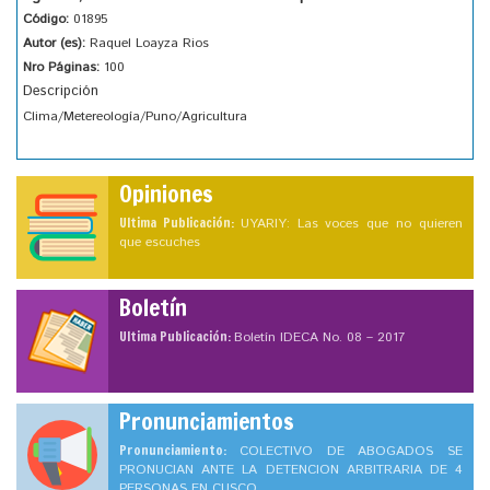
Código:
01895
Autor (es):
Raquel Loayza Rios
Nro Páginas:
100
Descripción
Clima/Metereología/Puno/Agricultura
Opiniones
Ultima Publicación:
UYARIY: Las voces que no quieren
que escuches
Boletín
Ultima Publicación:
Boletín IDECA No. 08 – 2017
Pronunciamientos
Pronunciamiento:
COLECTIVO DE ABOGADOS SE
PRONUCIAN ANTE LA DETENCION ARBITRARIA DE 4
PERSONAS EN CUSCO