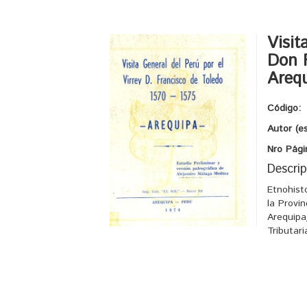
Visit
Don F
Areq
Código:
Autor (es
Nro Pági
Descrip
Etnohist
la Provin
Arequip
Tributar