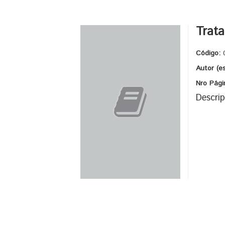
Trat
Código:
Autor (e
Nro Pági
Descrip