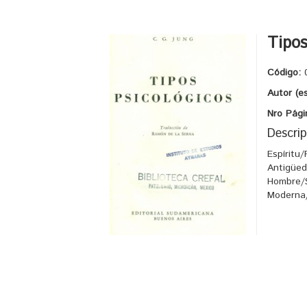
Tipos
Código:
Autor (e
Nro Pági
Descrip
Espíritu/
Antigüed
Hombre/Sp
Moderna/