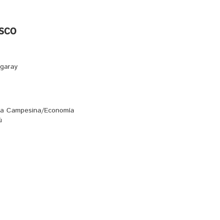
usco
egaray
mía Campesina/Economía
ú