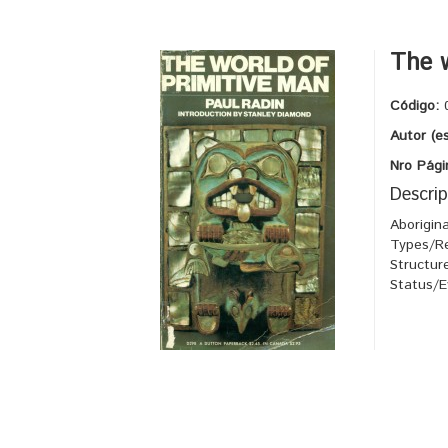
The w
Código:
Autor (e
Nro Pági
Descrip
Aborigina
Types/Re
Structur
Status/E