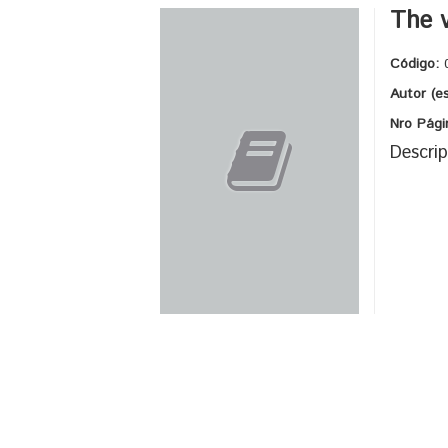
The v
Código:
Autor (e
Nro Pági
Descrip