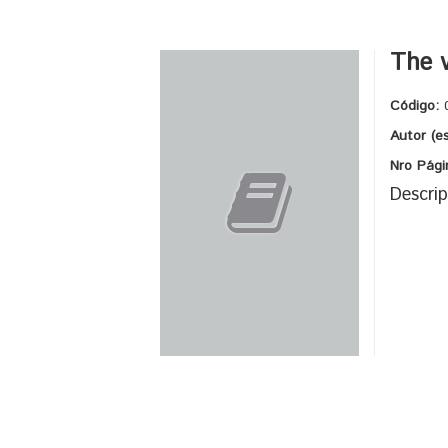
The v
Código:
Autor (e
Nro Pági
Descrip