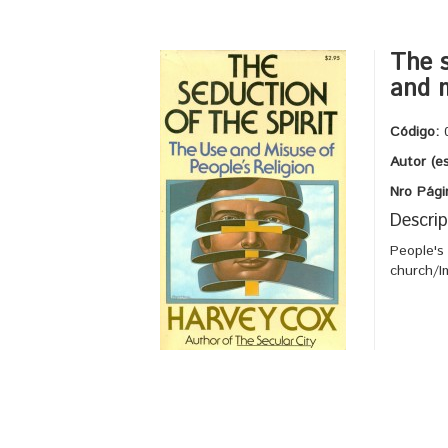
The s
and m
Código:
Autor (e
Nro Pági
Descrip
People's
church/