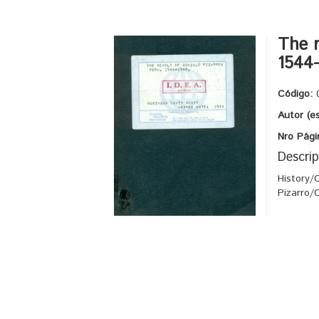
The r
1544
Código:
Autor (e
Nro Pági
Descrip
History/
Pizarro/