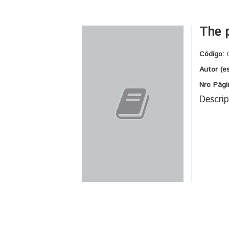
The p
Código:
Autor (e
Nro Pági
Descrip