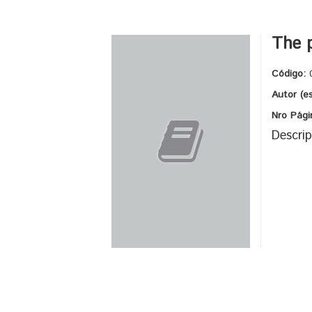
The p
Código:
Autor (e
Nro Pági
Descrip