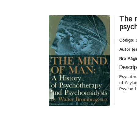
The m
psyc
Código:
Autor (e
Nro Pági
Descrip
Psycothe
of Asylu
Psychot