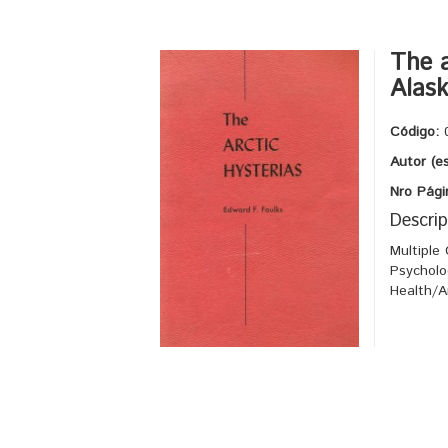
The a
Alas
Código:
Autor (e
Nro Pági
Descrip
Multiple
Psycholo
Health/A