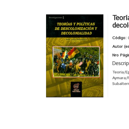
Teorí
decol
Código:
Autor (e
Nro Pági
Descrip
Teoría/E
Aymara/P
Subalter