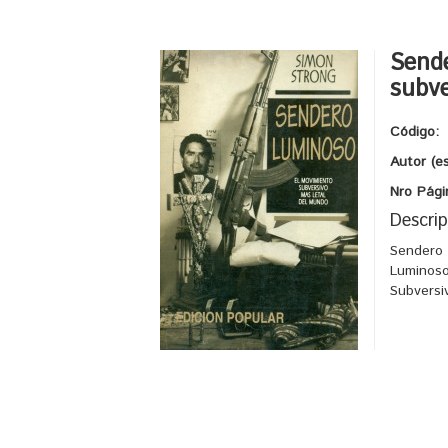
Send
subve
Código:
Autor (e
Nro Pági
Descrip
Sendero
Luminoso
Subversi