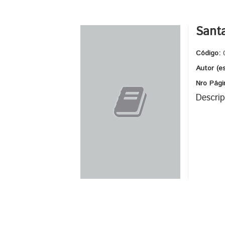
Sant
Código:
Autor (e
Nro Pági
Descrip