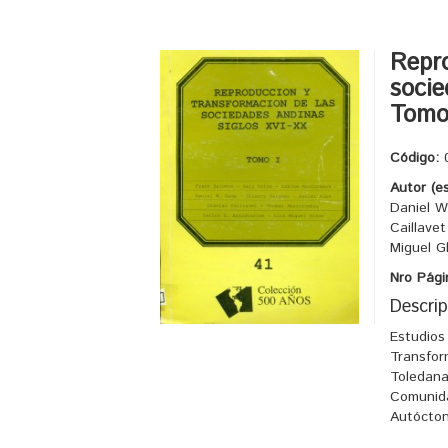
Repro
socie
Tomo
Código:
Autor (e
Daniel W
Caillave
Miguel G
Nro Pági
Descrip
Estudios
Transfor
Toledana
Comunida
Autócto