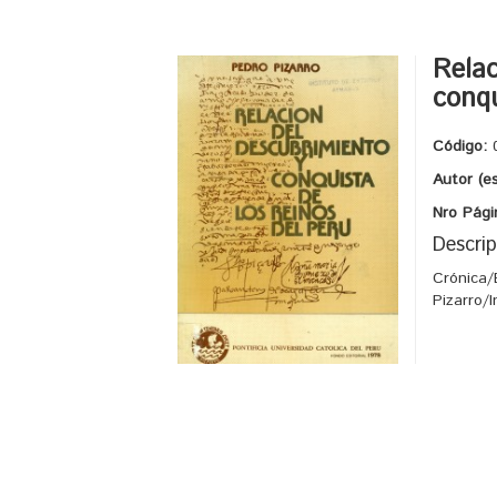
Relac
conqu
Código:
Autor (e
Nro Pági
Descrip
Crónica/
Pizarro/