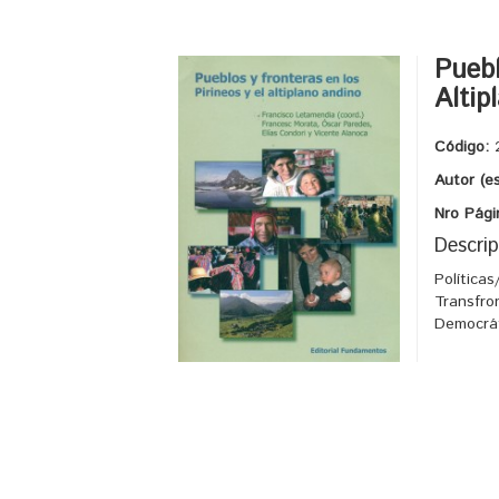
Puebl
Altip
Código:
Autor (e
Nro Pági
Descrip
Política
Transfro
Democrát