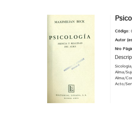
Psico
Código:
Autor (e
Nro Pági
Descrip
Sicologí
Alma/Suj
Alma/Com
Acto/Sen