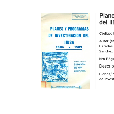
Plane
del I
Código:
Autor (e
Paredes 
Sánchez 
Nro Pági
Descrip
Planes/P
de Inves