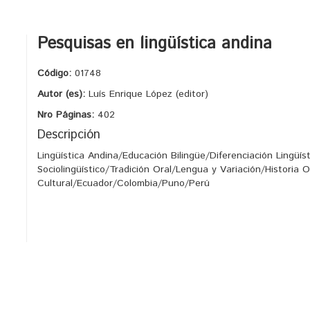
Pesquisas en lingüística andina
Código:
01748
Autor (es):
Luís Enrique López (editor)
Nro Páginas:
402
Descripción
Lingüística Andina/Educación Bilingüe/Diferenciación Lingüís
Sociolingüístico/Tradición Oral/Lengua y Variación/Historia Of
Cultural/Ecuador/Colombia/Puno/Perú