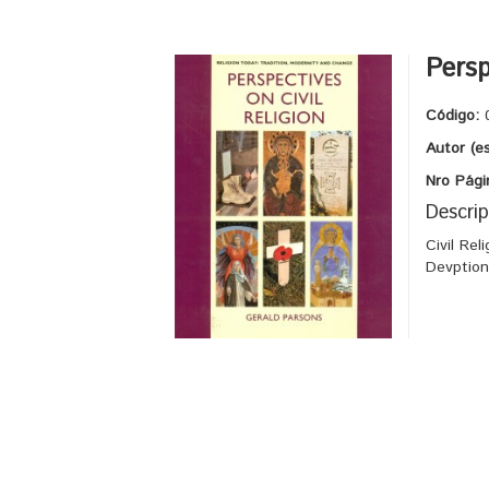
Persp
Código:
Autor (e
Nro Pági
Descrip
Civil Re
Devption