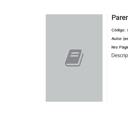
Paren
Código:
Autor (e
Nro Pági
Descrip