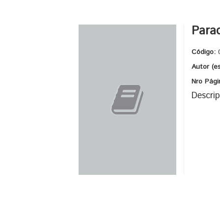
Parac
Código:
Autor (e
Nro Pági
Descrip