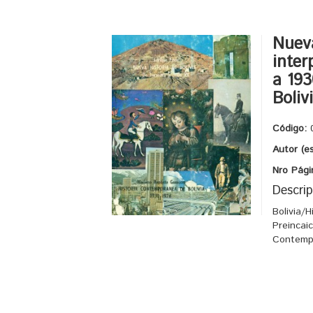
Nueva
inter
a 193
Boliv
Código:
Autor (e
Nro Pági
Descrip
Bolivia/H
Preincai
Contempo