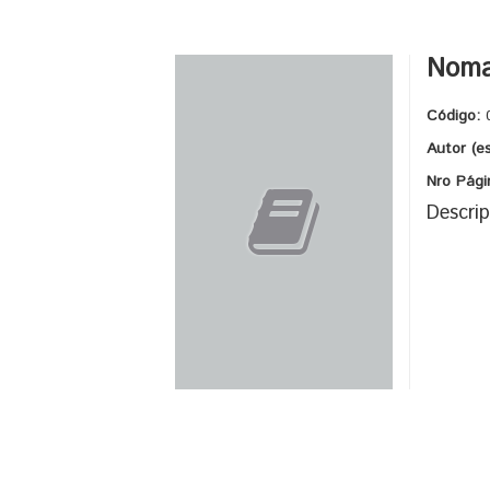
Noma
Código:
Autor (e
Nro Pági
Descrip